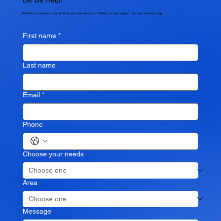
We'd love to hear from you. Whether you have questions, feedback, or need support, our team is here to help.
First name
*
Last name
Email
*
Phone
Choose your needs
Area
Message