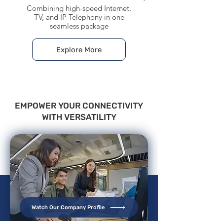
​Combining high-speed Internet,
NETSTAR can give you so
TV, and IP Telephony in one
to make them connect on
seamless package
Explore More
EMPOWER YOUR CONNECTIVITY
WITH VERSATILITY
Watch Our Company Profile