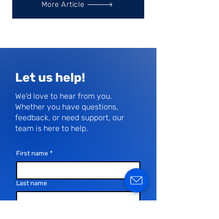
More Article
Let us help!
We'd love to hear from you.
Whether you have questions,
feedback, or need support, our
team is here to help.
First name
*
Last name
Email
*