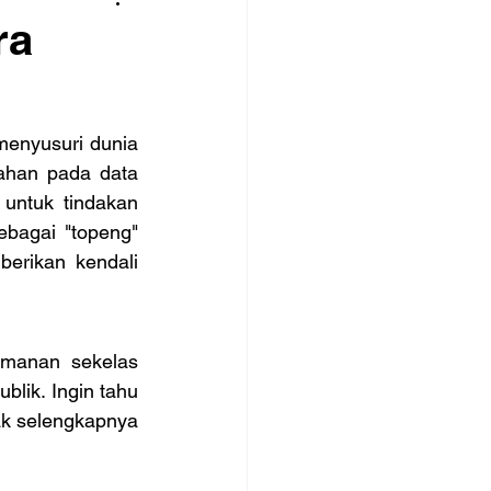
ra
nyusuri dunia 
ahan pada data 
untuk tindakan 
ebagai "topeng" 
erikan kendali 
manan sekelas 
lik. Ingin tahu 
k selengkapnya 