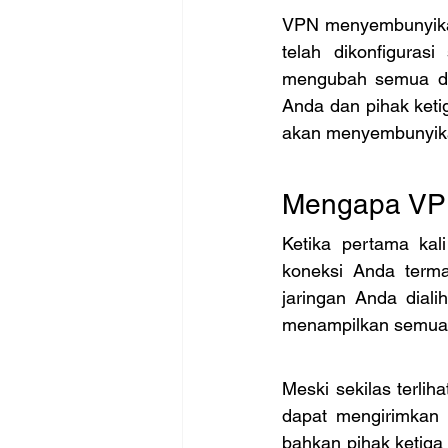
VPN menyembunyikan
telah dikonfiguras
mengubah semua data
Anda dan pihak ketig
akan menyembunyikan
Mengapa V
Ketika pertama kal
koneksi Anda terma
jaringan Anda diali
menampilkan semua 
Meski sekilas terlih
dapat mengirimkan d
bahkan pihak ketiga 