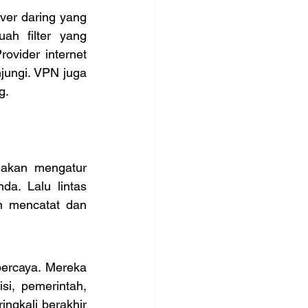
er daring yang 
h filter yang 
vider internet 
jungi. VPN juga 
g.
 akan mengatur 
. Lalu lintas 
n mencatat dan 
percaya. Mereka 
i, pemerintah, 
ngkali berakhir 