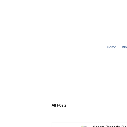
Home
Ab
All Posts
Napan Persada
De