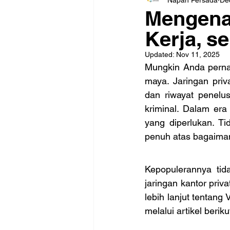
Mengenal
Kerja, s
Updated:
Nov 11, 2025
Mungkin Anda perna
maya. Jaringan priv
dan riwayat penelu
kriminal. Dalam era 
yang diperlukan. Ti
penuh atas bagaima
Kepopulerannya ti
jaringan kantor priv
lebih lanjut tenta
melalui artikel berikut