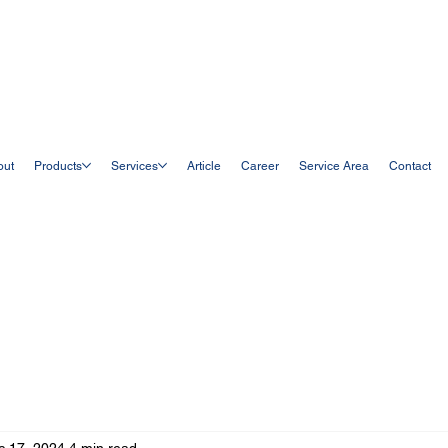
out
Products
Services
Article
Career
Service Area
Contact
c 17, 2024
4 min read