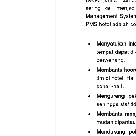
sering kali menjad
Management System 
PMS hotel adalah seb
Menyatukan info
tempat dapat di
berwenang.
Membantu koordi
tim di hotel. H
sehari-hari.
Mengurangi pek
sehingga staf t
Membantu menja
mudah dipantau 
Mendukung pel