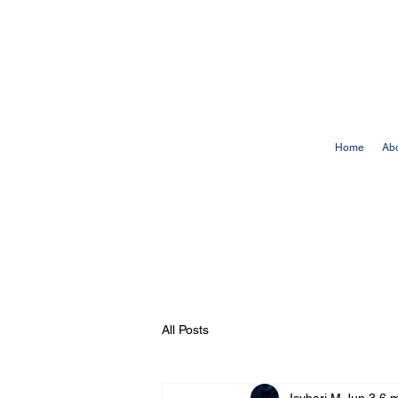
Home
Ab
All Posts
Isyhari M
Jun 3
6 m