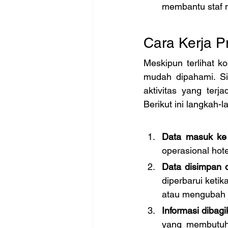
membantu staf m
Cara Kerja 
Meskipun terlihat 
mudah dipahami. Si
aktivitas yang terja
Berikut ini langkah-l
Data masuk ke 
operasional hote
Data disimpan d
diperbarui ketik
atau mengubah j
Informasi dibagi
yang membutuhk