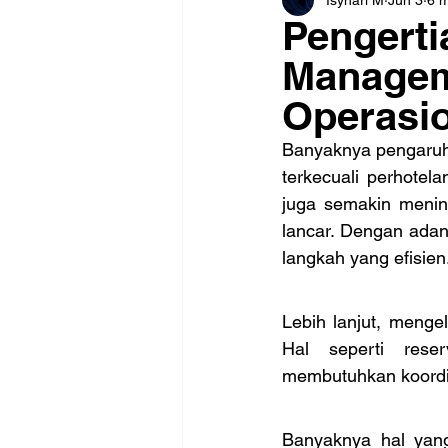
Pengerti
Managem
Operasio
Banyaknya pengaruh 
terkecuali perhotela
juga semakin mening
lancar. Dengan adan
langkah yang efisien
Lebih lanjut, menge
Hal seperti reser
membutuhkan koordin
Banyaknya hal yang