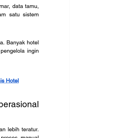
mar, data tamu, 
am satu sistem 
a. Banyak hotel 
engelola ingin 
is Hotel
rasional 
lebih teratur. 
 proses manual 