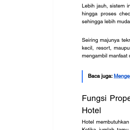
Lebih jauh, sistem i
hingga proses chec
sehingga lebih muda
Seiring majunya tek
kecil, resort, maup
mengambil manfaat 
Baca juga: 
Mengen
Fungsi Prop
Hotel
Hotel membutuhkan s
Ketika jumlah tamu