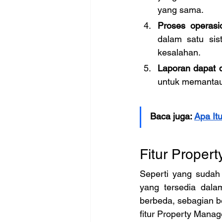
yang sama.
Proses operasio
dalam satu sist
kesalahan.
Laporan dapat d
untuk memantau
Baca juga: 
Apa It
Fitur Prope
Seperti yang sudah 
yang tersedia dal
berbeda, sebagian bes
fitur Property Mana