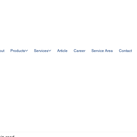
out
Products
Services
Article
Career
Service Area
Contact
in read