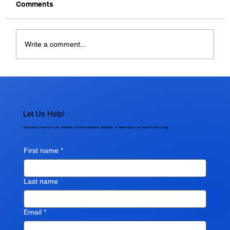
Comments
Write a comment...
Apakah Cache Perlu Dihapus? Pahami
Fungsi dan Cara Menghapusnya
dengan Benar
Let Us Help!
We'd love to hear from you. Whether you have questions, feedback, or need support, our team is here to help.
First name
*
Last name
Email
*