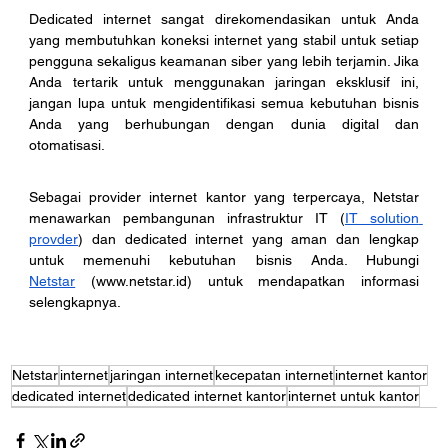
Dedicated internet sangat direkomendasikan untuk Anda 
yang membutuhkan koneksi internet yang stabil untuk setiap 
pengguna sekaligus keamanan siber yang lebih terjamin. Jika 
Anda tertarik untuk menggunakan jaringan eksklusif ini, 
jangan lupa untuk mengidentifikasi semua kebutuhan bisnis 
Anda yang berhubungan dengan dunia digital dan 
otomatisasi. 
Sebagai provider internet kantor yang terpercaya, Netstar 
menawarkan pembangunan infrastruktur IT (
IT solution 
provder
) dan dedicated internet yang aman dan lengkap 
untuk memenuhi kebutuhan bisnis Anda. Hubungi 
Netstar
 (
www.netstar.id
) untuk mendapatkan informasi 
selengkapnya.
Netstar
internet
jaringan internet
kecepatan internet
internet kantor
dedicated internet
dedicated internet kantor
internet untuk kantor