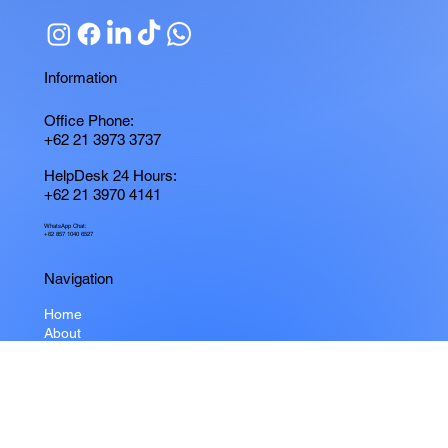
Information
Office Phone:
+62 21 3973 3737
HelpDesk 24 Hours:
+62 21 3970 4141
WhatsApp Chat:
+62 857 1040 6527
Navigation
Home
About
Products
3Play Service
Article
Career
Service Area
Contact