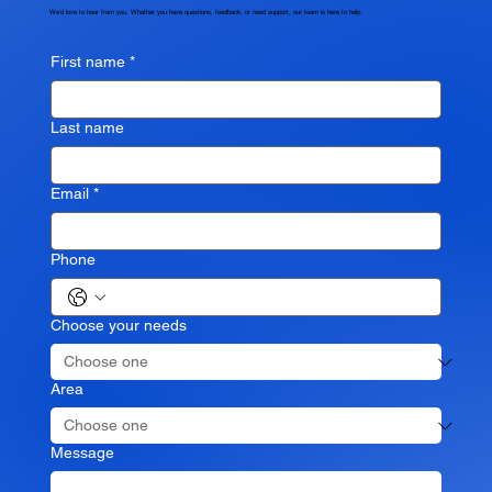
We'd love to hear from you. Whether you have questions, feedback, or need support, our team is here to help.
First name
*
Last name
Email
*
Phone
Choose your needs
Area
Message