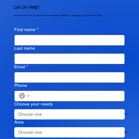
dengan Benar
Let Us Help!
We'd love to hear from you. Whether you have questions, feedback, or need support, our team is here to help.
First name
*
Last name
Email
*
Phone
Choose your needs
Area