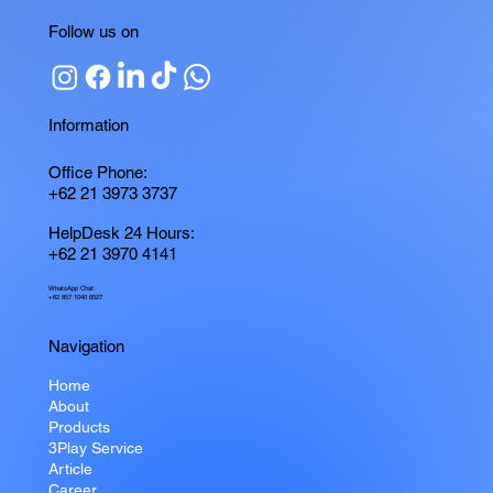
Follow us on
Information
Office Phone:
+62 21 3973 3737
HelpDesk 24 Hours:
+62 21 3970 4141
WhatsApp Chat:
+62 857 1040 6527
Navigation
Home
About
Products
3Play Service
Article
Career