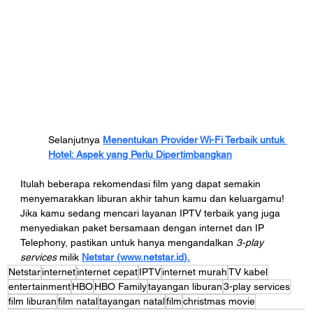
Selanjutnya 
Menentukan Provider Wi-Fi Terbaik untuk 
Hotel: Aspek yang Perlu Dipertimbangkan
Itulah beberapa rekomendasi film yang dapat semakin 
menyemarakkan liburan akhir tahun kamu dan keluargamu! 
Jika kamu sedang mencari layanan IPTV terbaik yang juga 
menyediakan paket bersamaan dengan internet dan IP 
Telephony, pastikan untuk hanya mengandalkan 
3-play 
services
 milik 
Netstar (
www.netstar.id
).
Netstar
internet
internet cepat
IPTV
internet murah
TV kabel
entertainment
HBO
HBO Family
tayangan liburan
3-play services
film liburan
film natal
tayangan natal
film
christmas movie